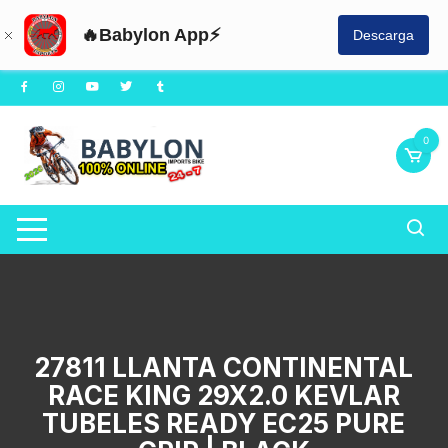
🔥Babylon App⚡
Descarga
Saltar
al
contenido
0
27811 LLANTA CONTINENTAL
RACE KING 29X2.0 KEVLAR
TUBELES READY EC25 PURE