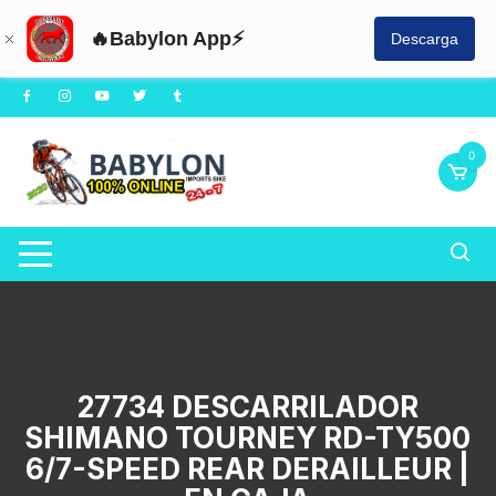
🔥Babylon App⚡
Descarga
Saltar
al
contenido
0
27734 DESCARRILADOR
SHIMANO TOURNEY RD-TY500
6/7-SPEED REAR DERAILLEUR |