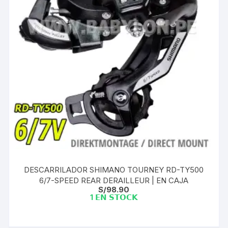
DESCARRILADOR SHIMANO TOURNEY RD-TY500
6/7-SPEED REAR DERAILLEUR | EN CAJA
S/
98.90
1 𝗘𝗡 𝗦𝗧𝗢𝗖𝗞