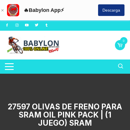
🔥Babylon App⚡
Descarga
Saltar
al
contenido
0
27597 OLIVAS DE FRENO PARA
SRAM OIL PINK PACK | (1
JUEGO) SRAM