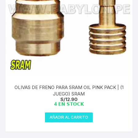
OLIVAS DE FRENO PARA SRAM OIL PINK PACK | (1
JUEGO) SRAM
S/
12.90
4 𝗘𝗡 𝗦𝗧𝗢𝗖𝗞
AÑADIR AL CARRITO