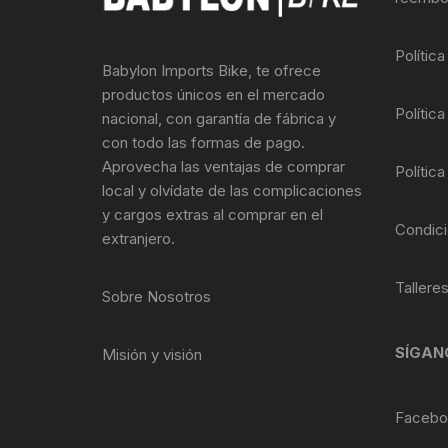
Llantas para Bicicletas
Pastillas de Fre
Per
Polític
Babylon Imports Bike, te ofrece
Pedales
Roldanas para D
Pal
productos únicos en el mercado
Política
nacional, con garantía de fábrica y
Piñones de Bicicleta
Pro
con todo las formas de pago.
Aprovecha las ventajas de comprar
Política
Potencias Stem
Por
local y olvídate de las complicaciones
y cargos extras al comprar en el
Plumillas Ejes
Tim
Condici
extranjero.
Radios de Bicicleta
Tallere
Sobre Nosotros
Rodajes
SÍGAN
Misión y visión
Rotores Discos
Shifter Cambios
Facebo