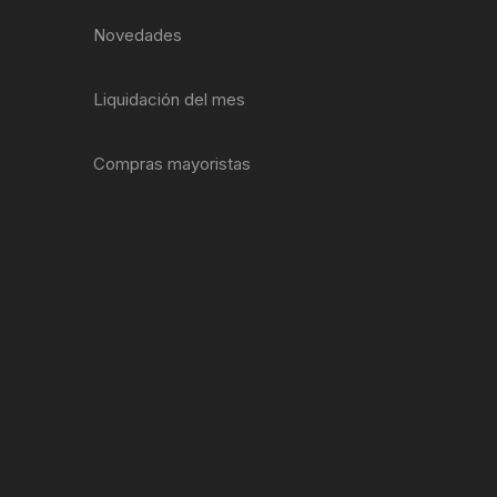
EXTRACTOR LLAVES PARA
Novedades
MONOPLATOS
DENA
SION
Liquidación del mes
S
Compras mayoristas
RASAS
AS
ADOR
IJADORES