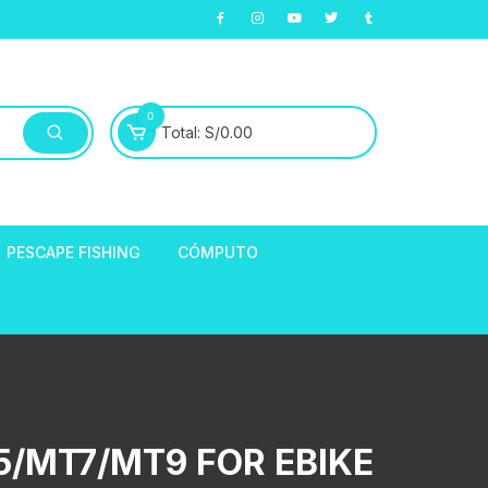
0
Total:
S/
0.00
PESCAPE FISHING
CÓMPUTO
ABLE
E LLANTAS
hort de Ciclismo
Manga Largas
EXTRACTOR DE
/MT7/MT9 FOR EBIKE
HORQUILLAS
fibra
ARA