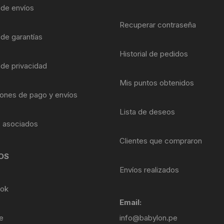
Shifter 9 Velocidades
a de envíos
OTRAS HERRAMI
Recuperar contraseña
Shifter 10 Velocidades
 de garantías
Historial de pedidos
Shifter 11 Velocidades
 de privacidad
Shifter 12 Velocidades
Mis puntos obtenidos
ones de pago y envíos
Lista de deseos
s asociados
Clientes que compraron
OS
Envíos realizados
ok
Email:
e
info@babylon.pe