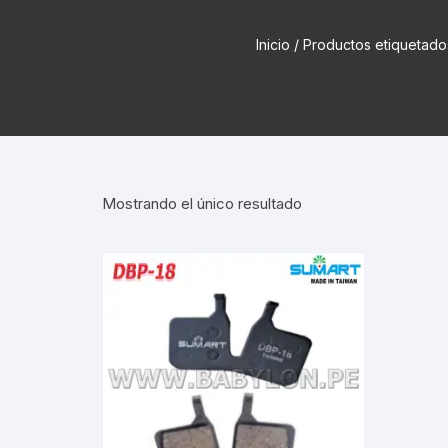
Cadenas de bicicleta
Can
Inicio
/ Productos etiqueta
Cable Freno Me
Camaras de Bicicleta
Cin
Desviadores de 
CORONAS DE PIÑON
Est
Extensor de Des
Descarriladores
Fun
Lubricantes pa
Mostrando el único resultado
Frenos Hidráulicos
Gri
Monoplatos
GRUPO SISTEMAS DE
Inf
TRANSMISION KIT
Radios de Bicic
Sus
Horquilla Suspenciones
Tapa de Orquilla
Luc
Masas Bocamasas
Tubeless
Par
Manillares Timones
Tapa De Bielas
Per