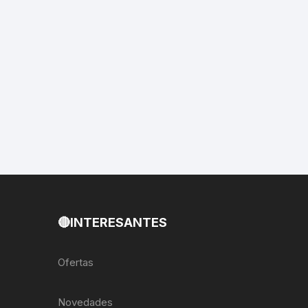
EXTRACTOR LLAVES PARA
MONOPLATOS
DENA
SION
S
RASAS
AS
🔴INTERESANTES
ADOR
Ofertas
IJADORES
Novedades