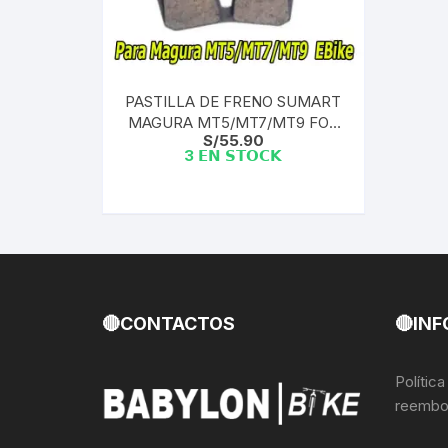
Llantas para Bicicletas
Pastillas de Fre
Per
Pedales
Roldanas para D
Pal
PASTILLA DE FRENO SUMART
MAGURA MT5/MT7/MT9 FOR
Piñones de Bicicleta
Pro
S/
55.90
EBike | IND. PACK TAIWAN
3 𝗘𝗡 𝗦𝗧𝗢𝗖𝗞
Potencias Stem
Por
Plumillas Ejes
Tim
Radios de Bicicleta
Rodajes
🔴CONTACTOS
🔴INF
Rotores Discos
Polític
reembo
Shifter Cambios