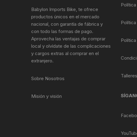
Tasas de Dirección
Polític
Babylon Imports Bike, te ofrece
productos únicos en el mercado
Tubo de Asiento
Política
nacional, con garantía de fábrica y
con todo las formas de pago.
Aprovecha las ventajas de comprar
Política
local y olvídate de las complicaciones
y cargos extras al comprar en el
Condici
extranjero.
Tallere
Sobre Nosotros
SÍGAN
Misión y visión
Facebo
YouTub