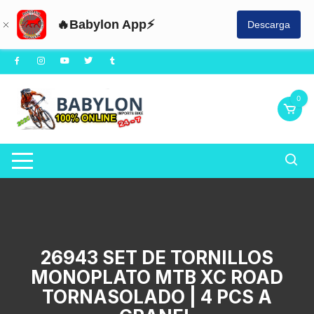
🔥Babylon App⚡
Descarga
Saltar
al
contenido
0
26943 SET DE TORNILLOS
MONOPLATO MTB XC ROAD
TORNASOLADO | 4 PCS A