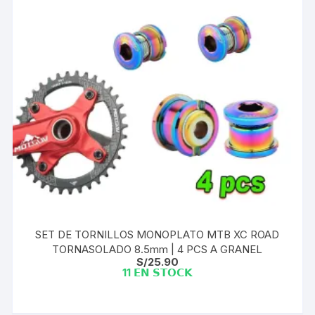
SET DE TORNILLOS MONOPLATO MTB XC ROAD
TORNASOLADO 8.5mm | 4 PCS A GRANEL
S/
25.90
11 𝗘𝗡 𝗦𝗧𝗢𝗖𝗞