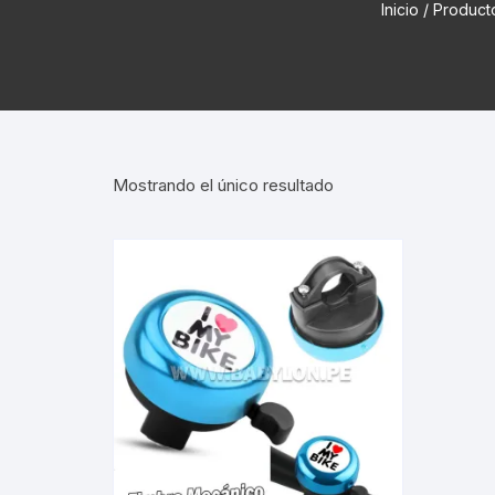
Inicio
/ Product
Cadenas de bicicleta
Can
Cable Freno Me
Camaras de Bicicleta
Cin
Desviadores de 
CORONAS DE PIÑON
Est
Extensor de Des
Mostrando el único resultado
Descarriladores
Fun
Lubricantes pa
Frenos Hidráulicos
Gri
Monoplatos
GRUPO SISTEMAS DE
Inf
TRANSMISION KIT
Radios de Bicic
Sus
Horquilla Suspenciones
Tapa de Orquilla
Luc
Masas Bocamasas
Tubeless
Par
Manillares Timones
Tapa De Bielas
Per