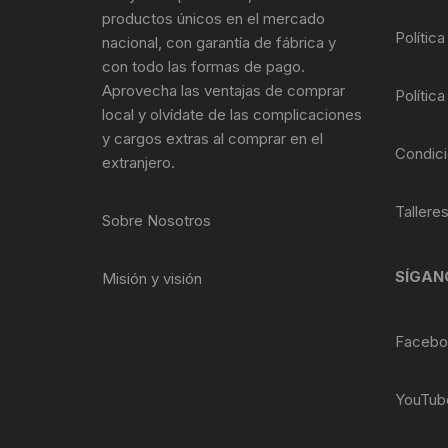
Tasas de Dirección
productos únicos en el mercado
Política
nacional, con garantía de fábrica y
Tubo de Asiento
con todo las formas de pago.
Aprovecha las ventajas de comprar
Política
local y olvídate de las complicaciones
y cargos extras al comprar en el
Condici
extranjero.
Tallere
Sobre Nosotros
SÍGAN
Misión y visión
Facebo
YouTub