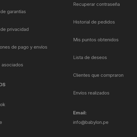
Shifter 9 Velocidades
Recuperar contraseña
OTRAS HERRAMI
 de garantías
Shifter 10 Velocidades
Historial de pedidos
 de privacidad
Shifter 11 Velocidades
Mis puntos obtenidos
ones de pago y envíos
Shifter 12 Velocidades
Lista de deseos
s asociados
Clientes que compraron
OS
Envíos realizados
ok
Email:
e
info@babylon.pe