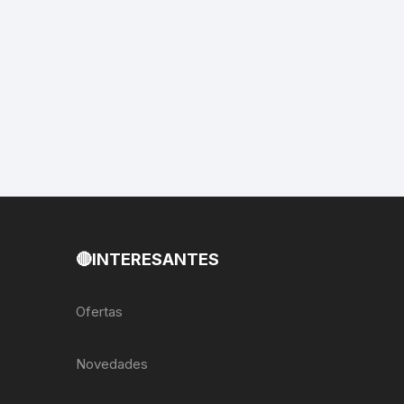
EXTRACTOR LLAVES PARA
MONOPLATOS
DENA
SION
S
RASAS
🔴INTERESANTES
AS
Ofertas
ADOR
Novedades
IJADORES