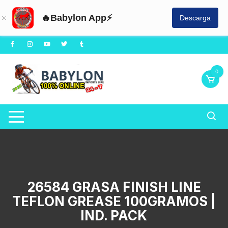
🔥Babylon App⚡
Descarga
Saltar
al
contenido
0
26584 GRASA FINISH LINE
TEFLON GREASE 100GRAMOS |
IND. PACK