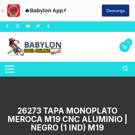
🔥Babylon App⚡
Descarga
Saltar
al
contenido
0
26273 TAPA MONOPLATO
MEROCA M19 CNC ALUMINIO |
NEGRO (1 IND) M19