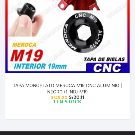
TAPA MONOPLATO MEROCA M19 CNC ALUMINIO |
NEGRO (1 IND) M19
El
El
S/
20.11
S/
25.20
precio
precio
1 𝗘𝗡 𝗦𝗧𝗢𝗖𝗞
original
actual
era:
es:
S/25.20.
S/20.11.