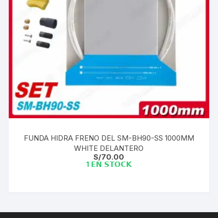
FUNDA HIDRA FRENO DEL SM-BH90-SS 1000MM
WHITE DELANTERO
S/
70.00
1 𝗘𝗡 𝗦𝗧𝗢𝗖𝗞