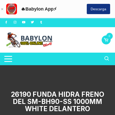
🔥Babylon App⚡
Descarga
Saltar
al
contenido
0
26190 FUNDA HIDRA FRENO
DEL SM-BH90-SS 1000MM
WHITE DELANTERO