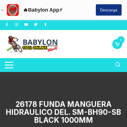
🔥Babylon App⚡
Descarga
Saltar
al
contenido
0
26178 FUNDA MANGUERA
HIDRAULICO DEL. SM-BH90-SB
BLACK 1000MM