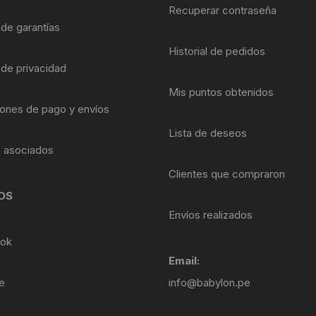
Shifter 9 Velocidades
Recuperar contraseña
OTRAS HERRAMI
 de garantías
Shifter 10 Velocidades
Historial de pedidos
 de privacidad
Shifter 11 Velocidades
Mis puntos obtenidos
ones de pago y envíos
Shifter 12 Velocidades
Lista de deseos
s asociados
Clientes que compraron
OS
Envíos realizados
ok
Email:
e
info@babylon.pe