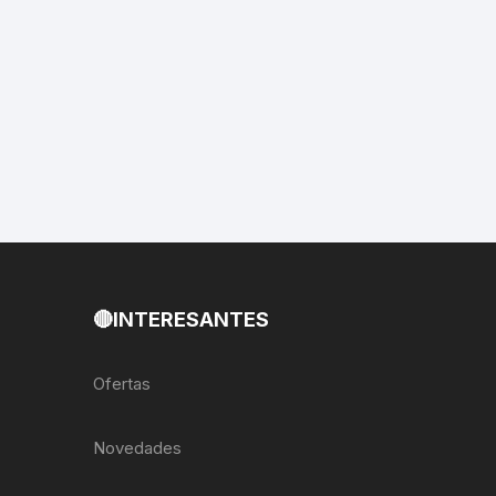
EXTRACTOR LLAVES PARA
MONOPLATOS
DENA
SION
S
RASAS
🔴INTERESANTES
AS
Ofertas
ADOR
Novedades
IJADORES