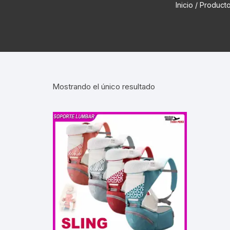
Inicio
/ Product
Cadenas de bicicleta
Can
Cable Freno Me
Camaras de Bicicleta
Cin
Desviadores de 
CORONAS DE PIÑON
Est
Extensor de Des
Mostrando el único resultado
Descarriladores
Fun
Lubricantes pa
Frenos Hidráulicos
Gri
Monoplatos
GRUPO SISTEMAS DE
Inf
TRANSMISION KIT
Radios de Bicic
Sus
Horquilla Suspenciones
Tapa de Orquilla
Luc
Masas Bocamasas
Tubeless
Par
Manillares Timones
Tapa De Bielas
Per