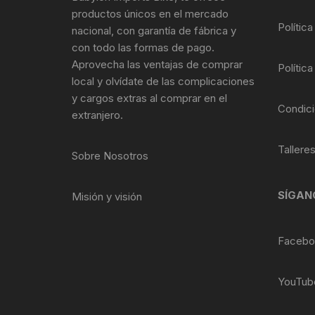
Tasas de Dirección
productos únicos en el mercado
Política
nacional, con garantía de fábrica y
Tubo de Asiento
con todo las formas de pago.
Aprovecha las ventajas de comprar
Política
local y olvídate de las complicaciones
y cargos extras al comprar en el
Condici
extranjero.
Tallere
Sobre Nosotros
SÍGAN
Misión y visión
Facebo
YouTub