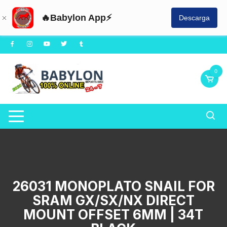
🔥Babylon App⚡
Descarga
Saltar
al
contenido
0
26031 MONOPLATO SNAIL FOR
SRAM GX/SX/NX DIRECT
MOUNT OFFSET 6MM | 34T