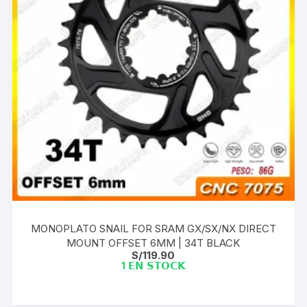
MONOPLATO SNAIL FOR SRAM GX/SX/NX DIRECT
MOUNT OFFSET 6MM | 34T BLACK
S/
119.90
1 𝗘𝗡 𝗦𝗧𝗢𝗖𝗞