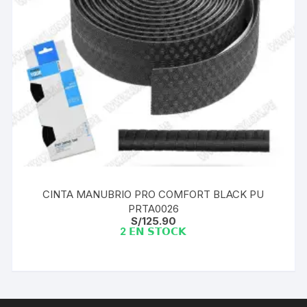
CINTA MANUBRIO PRO COMFORT BLACK PU
PRTA0026
S/
125.90
2 𝗘𝗡 𝗦𝗧𝗢𝗖𝗞