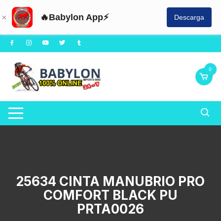
🔥Babylon App⚡
Descarga
Saltar
al
contenido
0
25634 CINTA MANUBRIO PRO
COMFORT BLACK PU
PRTA0026