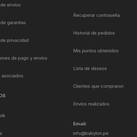
Shifter 9 Velocidades
a de envíos
OTRAS HERRAMI
Recuperar contraseña
Shifter 10 Velocidades
 de garantías
Historial de pedidos
Shifter 11 Velocidades
 de privacidad
Shifter 12 Velocidades
Mis puntos obtenidos
ones de pago y envíos
Lista de deseos
s asociados
Clientes que compraron
OS
Envíos realizados
ok
Email:
e
info@babylon.pe