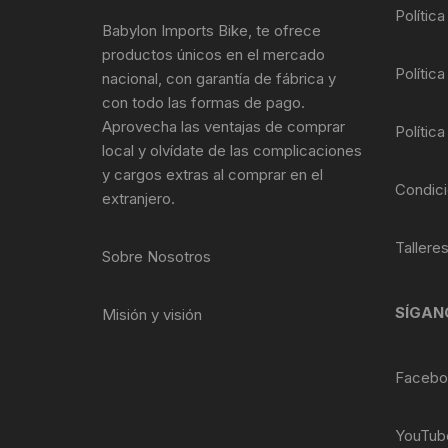
Tasas de Dirección
Polític
Babylon Imports Bike, te ofrece
productos únicos en el mercado
Tubo de Asiento
Política
nacional, con garantía de fábrica y
con todo las formas de pago.
Aprovecha las ventajas de comprar
Política
local y olvídate de las complicaciones
y cargos extras al comprar en el
Condici
extranjero.
Tallere
Sobre Nosotros
SÍGAN
Misión y visión
Facebo
YouTub