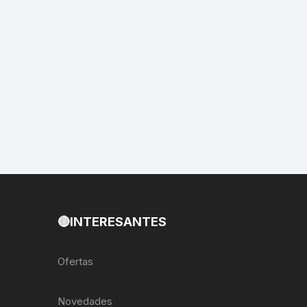
EXTRACTOR LLAVES PARA
MONOPLATOS
DENA
SION
S
RASAS
AS
🔴INTERESANTES
ADOR
Ofertas
IJADORES
Novedades