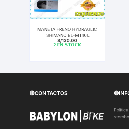
Llantas para Bicicletas
Pastillas de Fre
Per
Pedales
Roldanas para D
Pal
MANETA FRENO HYDRAULIC
SHIMANO BL-MT401
Piñones de Bicicleta
Pro
S/
130.00
IZQUIERDA DISC BRAKE
2 𝗘𝗡 𝗦𝗧𝗢𝗖𝗞
MANILLA | IND.PACK
Potencias Stem
Por
EBLMT401LLL
Plumillas Ejes
Tim
Radios de Bicicleta
Rodajes
🔴CONTACTOS
🔴INF
Rotores Discos
Polític
reembo
Shifter Cambios