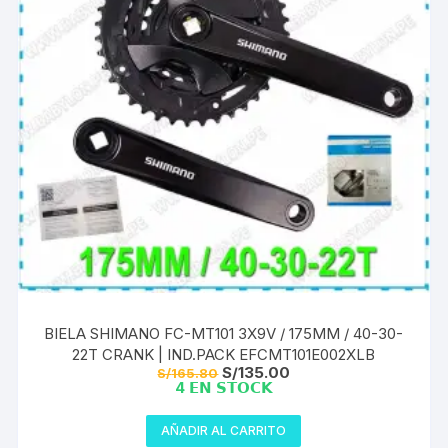
BIELA SHIMANO FC-MT101 3X9V / 175MM / 40-30-
22T CRANK | IND.PACK EFCMT101E002XLB
El
El
S/
135.00
S/
165.80
precio
precio
4 𝗘𝗡 𝗦𝗧𝗢𝗖𝗞
original
actual
era:
es:
S/165.80.
S/135.00.
AÑADIR AL CARRITO