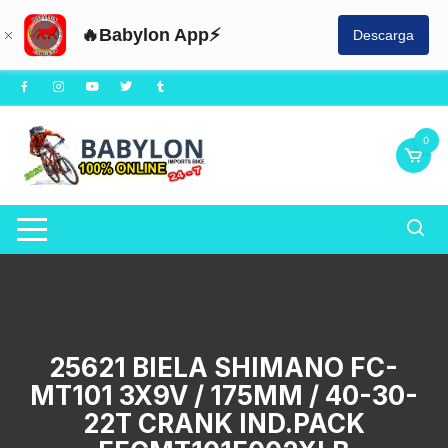
🔥Babylon App⚡
Descarga
Saltar
al
contenido
0
25621 BIELA SHIMANO FC-
MT101 3X9V / 175MM / 40-30-
22T CRANK IND.PACK