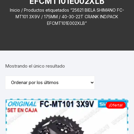
EFCMT101E002XLB
Inicio
/ Productos etiquetados “25621 BIELA SHIMANO FC-
MT101 3X9V / 175MM / 40-30-22T CRANK IND.PACK
EFCMT101E002XLB”
Mostrando el único resultado
¡Oferta!