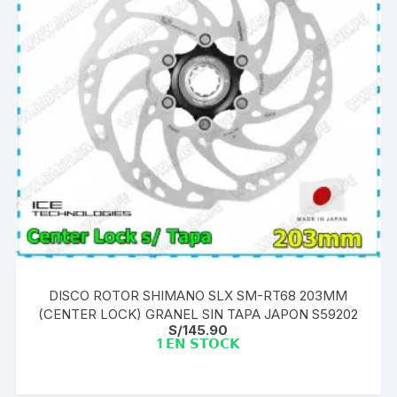
DISCO ROTOR SHIMANO SLX SM-RT68 203MM
(CENTER LOCK) GRANEL SIN TAPA JAPON S59202
S/
145.90
1 𝗘𝗡 𝗦𝗧𝗢𝗖𝗞