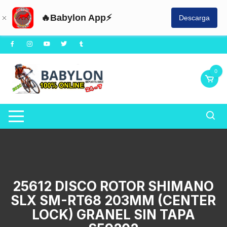
🔥Babylon App⚡
Descarga
Saltar
al
contenido
0
25612 DISCO ROTOR SHIMANO
SLX SM-RT68 203MM (CENTER
LOCK) GRANEL SIN TAPA