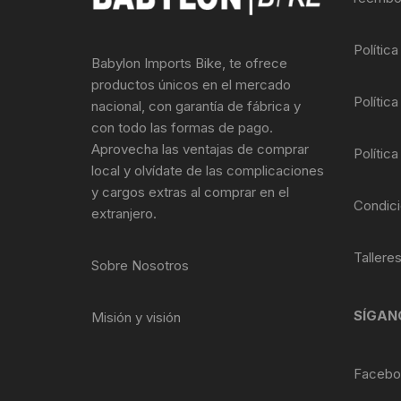
Llantas para Bicicletas
Pastillas de Fre
Per
Polític
Babylon Imports Bike, te ofrece
Pedales
Roldanas para D
Pal
productos únicos en el mercado
Política
nacional, con garantía de fábrica y
Piñones de Bicicleta
Pro
con todo las formas de pago.
Aprovecha las ventajas de comprar
Política
Potencias Stem
Por
local y olvídate de las complicaciones
y cargos extras al comprar en el
Plumillas Ejes
Tim
Condici
extranjero.
Radios de Bicicleta
Tallere
Sobre Nosotros
Rodajes
SÍGAN
Misión y visión
Rotores Discos
Shifter Cambios
Facebo