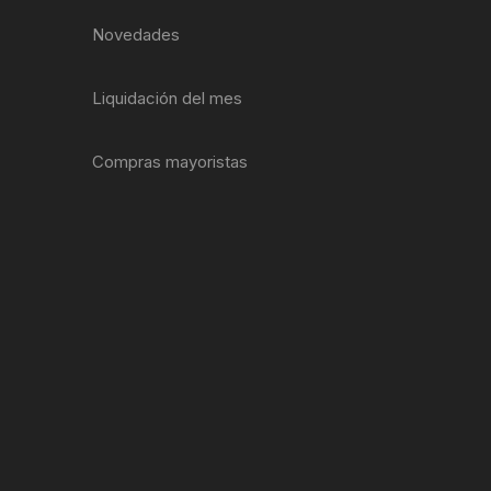
EXTRACTOR LLAVES PARA
Novedades
MONOPLATOS
DENA
SION
Liquidación del mes
S
Compras mayoristas
RASAS
AS
ADOR
IJADORES