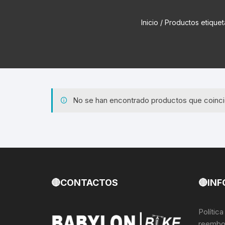
Cadenas de bicicleta
Can
Inicio
/ Productos etiqu
Cable Freno Me
Camaras de Bicicleta
Cin
Desviadores de 
CORONAS DE PIÑON
Est
Extensor de Des
Descarriladores
Fun
Lubricantes pa
No se han encontrado productos que coinci
Frenos Hidráulicos
Gri
Monoplatos
GRUPO SISTEMAS DE
Inf
TRANSMISION KIT
Radios de Bicic
Sus
Horquilla Suspenciones
Tapa de Orquilla
Luc
🔴CONTACTOS
🔴INF
Masas Bocamasas
Tubeless
Par
Polític
Manillares Timones
Tapa De Bielas
Per
reembo