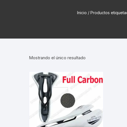
Cadenas de bicicleta
Can
Inicio
/ Productos etique
Cable Freno Me
Camaras de Bicicleta
Cin
Desviadores de 
CORONAS DE PIÑON
Est
Extensor de Des
Descarriladores
Fun
Lubricantes pa
Mostrando el único resultado
Frenos Hidráulicos
Gri
Monoplatos
GRUPO SISTEMAS DE
Inf
TRANSMISION KIT
Radios de Bicic
Sus
Horquilla Suspenciones
Tapa de Orquilla
Luc
Masas Bocamasas
Tubeless
Par
Manillares Timones
Tapa De Bielas
Per