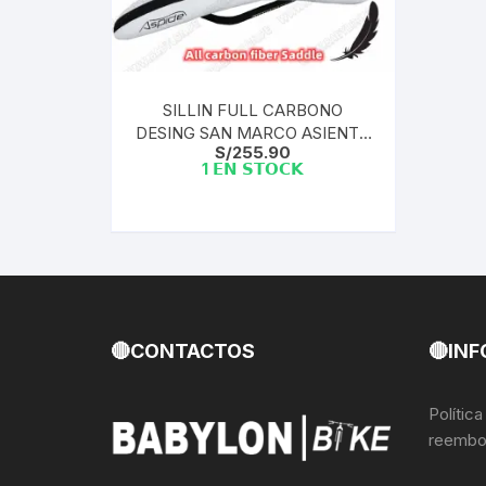
Llantas para Bicicletas
Pastillas de Fre
Per
Pedales
Roldanas para D
Pal
SILLIN FULL CARBONO
DESING SAN MARCO ASIENTO
Piñones de Bicicleta
Pro
S/
255.90
MTB ROAD | WHITE FLECHA
1 𝗘𝗡 𝗦𝗧𝗢𝗖𝗞
Potencias Stem
Por
Plumillas Ejes
Tim
Radios de Bicicleta
Rodajes
🔴CONTACTOS
🔴INF
Rotores Discos
Polític
reembo
Shifter Cambios