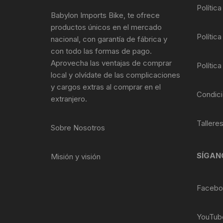
Tasas de Dirección
Polític
Babylon Imports Bike, te ofrece
productos únicos en el mercado
Tubo de Asiento
Política
nacional, con garantía de fábrica y
con todo las formas de pago.
Aprovecha las ventajas de comprar
Política
local y olvídate de las complicaciones
y cargos extras al comprar en el
Condici
extranjero.
Tallere
Sobre Nosotros
SÍGAN
Misión y visión
Facebo
YouTub