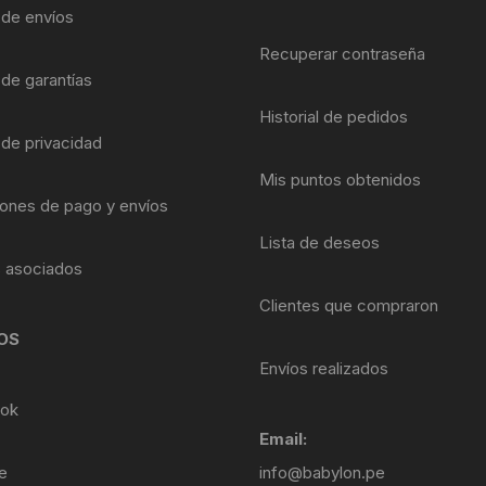
Shifter 9 Velocidades
a de envíos
OTRAS HERRAMI
Recuperar contraseña
Shifter 10 Velocidades
 de garantías
Historial de pedidos
Shifter 11 Velocidades
 de privacidad
Shifter 12 Velocidades
Mis puntos obtenidos
ones de pago y envíos
Lista de deseos
s asociados
Clientes que compraron
OS
Envíos realizados
ok
Email:
e
info@babylon.pe