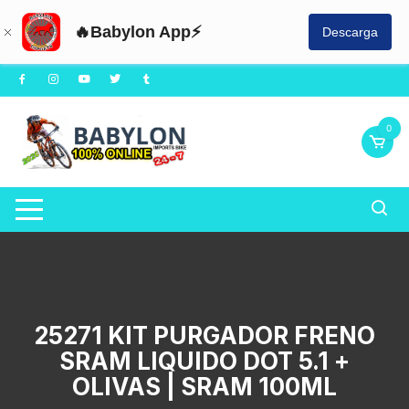
🔥Babylon App⚡
Descarga
Saltar
al
contenido
0
25271 KIT PURGADOR FRENO
SRAM LIQUIDO DOT 5.1 +
OLIVAS | SRAM 100ML