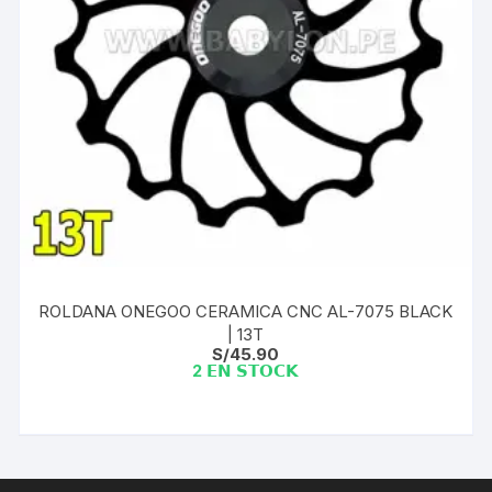
ROLDANA ONEGOO CERAMICA CNC AL-7075 BLACK
| 13T
S/
45.90
2 𝗘𝗡 𝗦𝗧𝗢𝗖𝗞