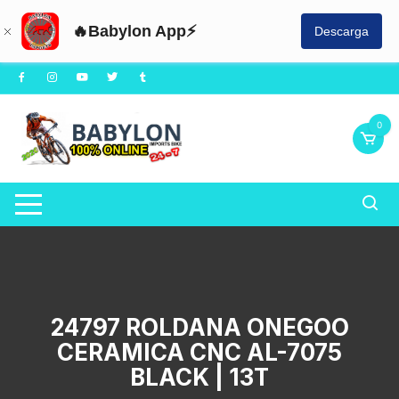
🔥Babylon App⚡
Descarga
Saltar
al
contenido
0
24797 ROLDANA ONEGOO
CERAMICA CNC AL-7075
BLACK | 13T