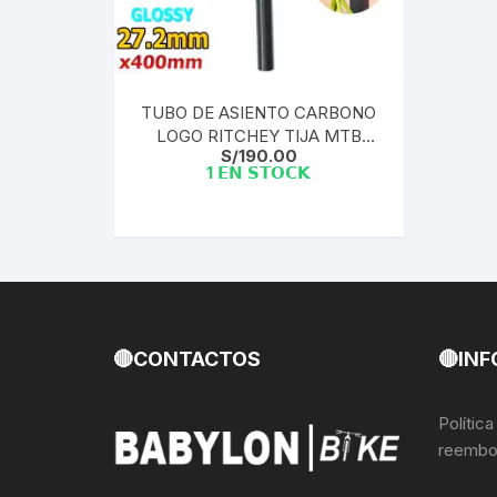
Llantas para Bicicletas
Pastillas de Fre
Per
Pedales
Roldanas para D
Pal
TUBO DE ASIENTO CARBONO
LOGO RITCHEY TIJA MTB
Piñones de Bicicleta
Pro
S/
190.00
ROAD | GLOSSY 27.2X400MM
1 𝗘𝗡 𝗦𝗧𝗢𝗖𝗞
Potencias Stem
Por
Plumillas Ejes
Tim
Radios de Bicicleta
Rodajes
🔴CONTACTOS
🔴INF
Rotores Discos
Polític
reembo
Shifter Cambios