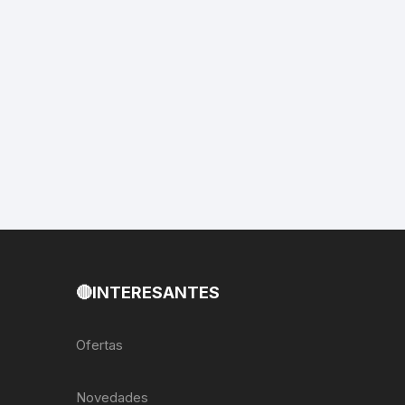
EXTRACTOR LLAVES PARA
MONOPLATOS
DENA
SION
S
RASAS
AS
🔴INTERESANTES
ADOR
Ofertas
IJADORES
Novedades