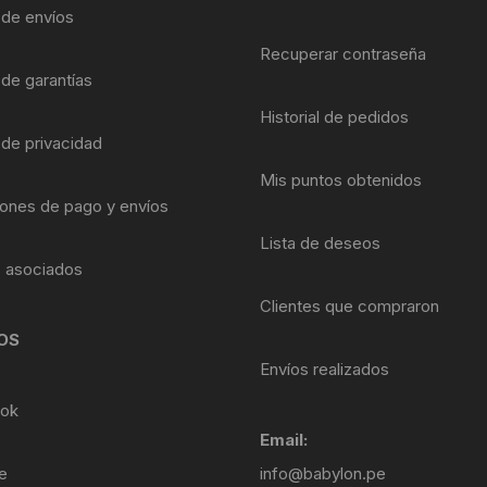
Shifter 9 Velocidades
a de envíos
OTRAS HERRAMI
Recuperar contraseña
Shifter 10 Velocidades
 de garantías
Historial de pedidos
Shifter 11 Velocidades
 de privacidad
Shifter 12 Velocidades
Mis puntos obtenidos
ones de pago y envíos
Lista de deseos
s asociados
Clientes que compraron
OS
Envíos realizados
ok
Email:
e
info@babylon.pe