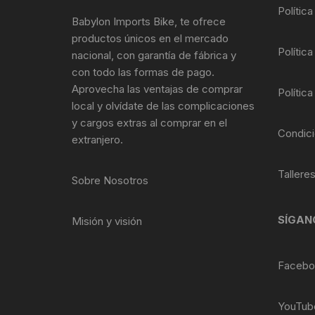
Tasas de Dirección
Polític
Babylon Imports Bike, te ofrece
productos únicos en el mercado
Tubo de Asiento
Política
nacional, con garantía de fábrica y
con todo las formas de pago.
Aprovecha las ventajas de comprar
Política
local y olvídate de las complicaciones
y cargos extras al comprar en el
Condici
extranjero.
Tallere
Sobre Nosotros
SÍGAN
Misión y visión
Facebo
YouTub