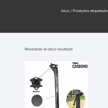
Cadenas de bicicleta
Can
Inicio
/ Productos etiqueta
Cable Freno Me
Camaras de Bicicleta
Cin
Desviadores de 
CORONAS DE PIÑON
Est
Extensor de Des
Descarriladores
Fun
Lubricantes pa
Mostrando el único resultado
Frenos Hidráulicos
Gri
Monoplatos
GRUPO SISTEMAS DE
Inf
TRANSMISION KIT
Radios de Bicic
Sus
Horquilla Suspenciones
Tapa de Orquilla
Luc
Masas Bocamasas
Tubeless
Par
Manillares Timones
Tapa De Bielas
Per