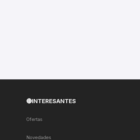
EXTRACTOR LLAVES PARA
MONOPLATOS
DENA
SION
S
RASAS
AS
🔴INTERESANTES
ADOR
Ofertas
IJADORES
Novedades