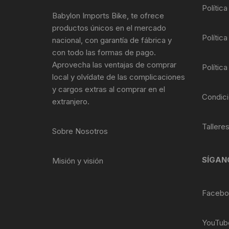
Tasas de Dirección
Polític
Babylon Imports Bike, te ofrece
productos únicos en el mercado
Tubo de Asiento
Política
nacional, con garantía de fábrica y
con todo las formas de pago.
Aprovecha las ventajas de comprar
Política
local y olvídate de las complicaciones
y cargos extras al comprar en el
Condici
extranjero.
Tallere
Sobre Nosotros
SÍGAN
Misión y visión
Facebo
YouTub