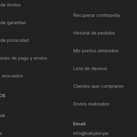
Shifter 9 Velocidades
a de envíos
OTRAS HERRAMI
Recuperar contraseña
Shifter 10 Velocidades
 de garantías
Historial de pedidos
Shifter 11 Velocidades
 de privacidad
Shifter 12 Velocidades
Mis puntos obtenidos
ones de pago y envíos
Lista de deseos
s asociados
Clientes que compraron
OS
Envíos realizados
ok
Email:
e
info@babylon.pe