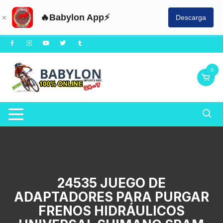
🔥Babylon App⚡
Descarga
Saltar
al
contenido
0
24535 JUEGO DE
ADAPTADORES PARA PURGAR
FRENOS HIDRÁULICOS