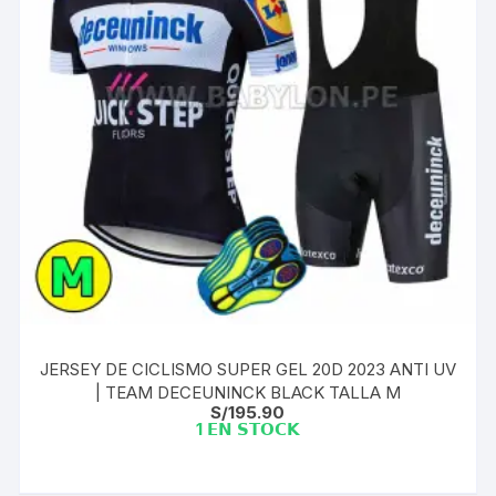
JERSEY DE CICLISMO SUPER GEL 20D 2023 ANTI UV
| TEAM DECEUNINCK BLACK TALLA M
S/
195.90
1 𝗘𝗡 𝗦𝗧𝗢𝗖𝗞