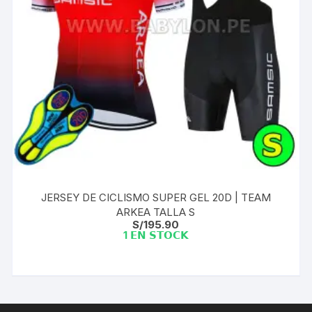
JERSEY DE CICLISMO SUPER GEL 20D | TEAM
ARKEA TALLA S
S/
195.90
1 𝗘𝗡 𝗦𝗧𝗢𝗖𝗞