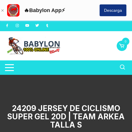
🔥Babylon App⚡
Descarga
Saltar
al
contenido
0
24209 JERSEY DE CICLISMO
SUPER GEL 20D | TEAM ARKEA
TALLA S