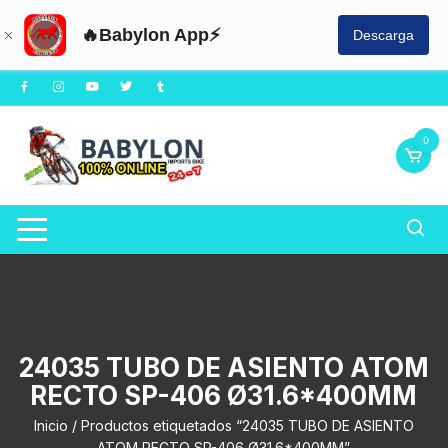
🔥Babylon App⚡
Descarga
Saltar
al
contenido
0
24035 TUBO DE ASIENTO ATOM
RECTO SP-406 Ø31.6*400MM
Inicio
/ Productos etiquetados “24035 TUBO DE ASIENTO
ATOM RECTO SP-406 Ø31.6*400MM”