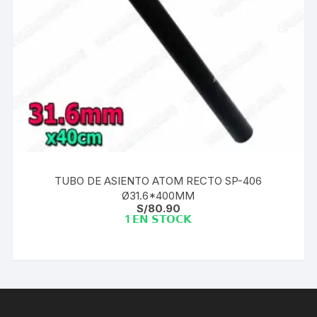
TUBO DE ASIENTO ATOM RECTO SP-406
Ø31.6*400MM
S/
80.90
1 𝗘𝗡 𝗦𝗧𝗢𝗖𝗞