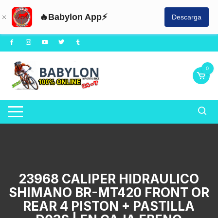
🔥Babylon App⚡
Descarga
Saltar
al
contenido
0
23968 CALIPER HIDRAULICO
SHIMANO BR-MT420 FRONT OR
REAR 4 PISTON + PASTILLA