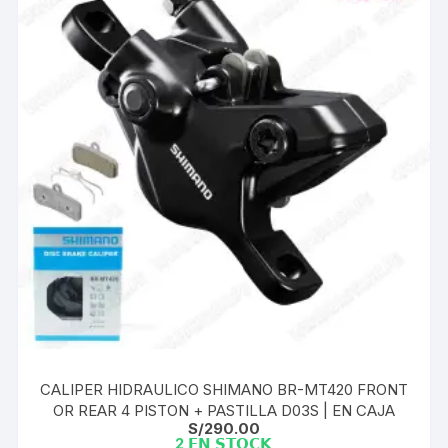
CALIPER HIDRAULICO SHIMANO BR-MT420 FRONT
OR REAR 4 PISTON + PASTILLA D03S | EN CAJA
S/
290.00
2 𝗘𝗡 𝗦𝗧𝗢𝗖𝗞