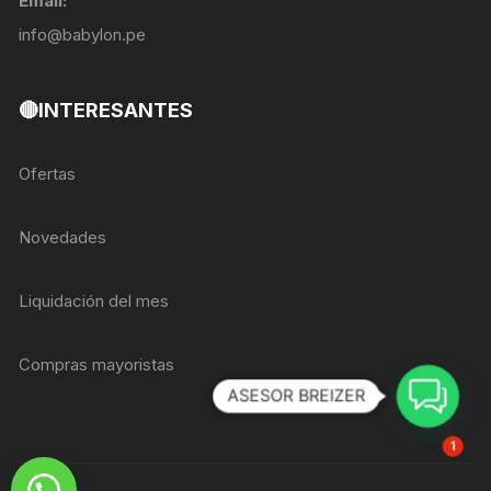
Email:
info@babylon.pe
🔴INTERESANTES
Ofertas
Novedades
Liquidación del mes
Compras mayoristas
ASESOR BREIZER
1