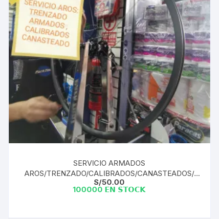
SERVICIO ARMADOS
AROS/TRENZADO/CALIBRADOS/CANASTEADOS/
S/
50.00
TENSION METER
100000 𝗘𝗡 𝗦𝗧𝗢𝗖𝗞