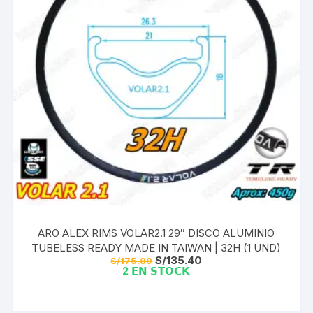
ARO ALEX RIMS VOLAR2.1 29″ DISCO ALUMINIO
TUBELESS READY MADE IN TAIWAN | 32H (1 UND)
El
El
S/
135.40
S/
175.89
precio
precio
2 𝗘𝗡 𝗦𝗧𝗢𝗖𝗞
original
actual
era:
es:
S/175.89.
S/135.40.