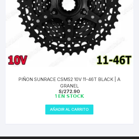
PIÑON SUNRACE CSMS2 10V 11-46T BLACK | A
GRANEL
S/
272.90
1 𝗘𝗡 𝗦𝗧𝗢𝗖𝗞
AÑADIR AL CARRITO