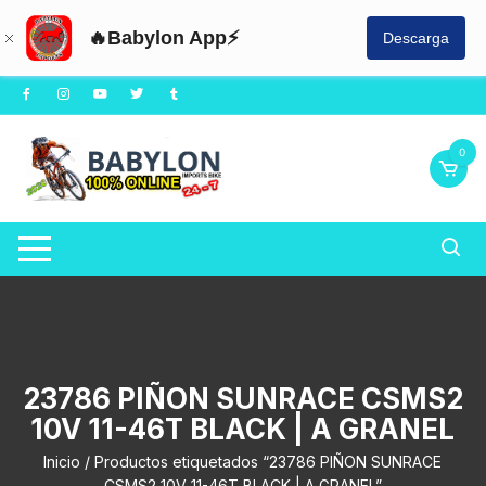
🔥Babylon App⚡
Descarga
Saltar
al
contenido
0
23786 PIÑON SUNRACE CSMS2
10V 11-46T BLACK | A GRANEL
Inicio
/ Productos etiquetados “23786 PIÑON SUNRACE
CSMS2 10V 11-46T BLACK | A GRANEL”