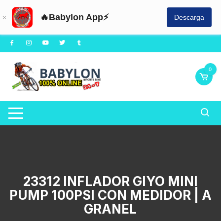
🔥Babylon App⚡
Descarga
Saltar
al
contenido
0
23312 INFLADOR GIYO MINI
PUMP 100PSI CON MEDIDOR | A
GRANEL