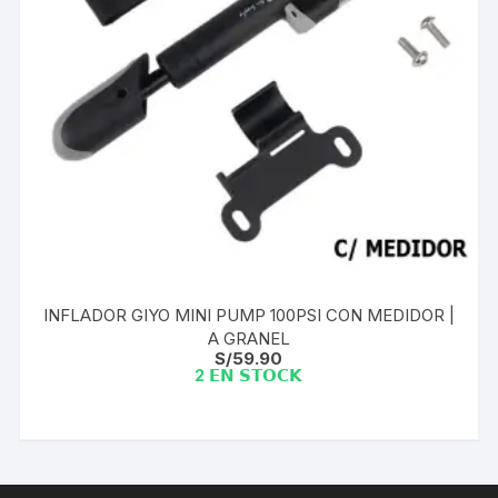
INFLADOR GIYO MINI PUMP 100PSI CON MEDIDOR |
A GRANEL
S/
59.90
2 𝗘𝗡 𝗦𝗧𝗢𝗖𝗞