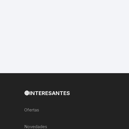
EXTRACTOR LLAVES PARA
MONOPLATOS
DENA
SION
S
RASAS
AS
🔴INTERESANTES
ADOR
Ofertas
IJADORES
Novedades