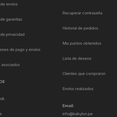
Shifter 9 Velocidades
a de envíos
OTRAS HERRAMI
Recuperar contraseña
Shifter 10 Velocidades
 de garantías
Historial de pedidos
Shifter 11 Velocidades
 de privacidad
Shifter 12 Velocidades
Mis puntos obtenidos
ones de pago y envíos
Lista de deseos
s asociados
Clientes que compraron
OS
Envíos realizados
ok
Email:
e
info@babylon.pe