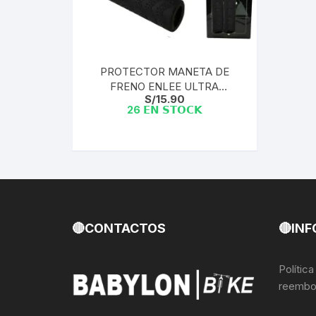
Llantas para Bicicletas
Pastillas de Fre
Per
Pedales
Roldanas para D
Pal
PROTECTOR MANETA DE
FRENO ENLEE ULTRA
Piñones de Bicicleta
Pro
S/
15.90
SILICONA BLACK | (PAR)
26 𝗘𝗡 𝗦𝗧𝗢𝗖𝗞
Potencias Stem
Por
Plumillas Ejes
Tim
Radios de Bicicleta
Rodajes
🔴CONTACTOS
🔴INF
Rotores Discos
Polític
reembo
Shifter Cambios