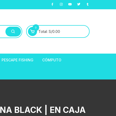
0
Total:
S/
0.00
PESCAPE FISHING
CÓMPUTO
ABLE
E LLANTAS
hort de Ciclismo
Manga Largas
EXTRACTOR DE
NA BLACK | EN CAJA
HORQUILLAS
fibra
ARA