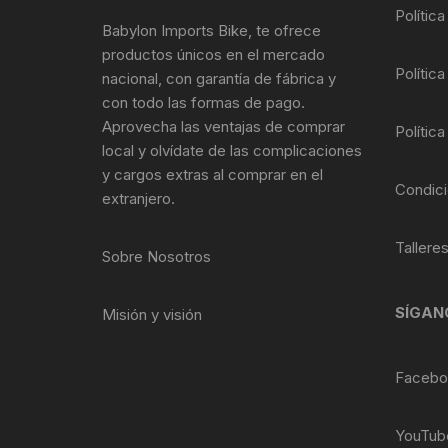
Tasas de Dirección
Polític
Babylon Imports Bike, te ofrece
productos únicos en el mercado
Tubo de Asiento
Política
nacional, con garantía de fábrica y
con todo las formas de pago.
Aprovecha las ventajas de comprar
Política
local y olvídate de las complicaciones
y cargos extras al comprar en el
Condici
extranjero.
Tallere
Sobre Nosotros
SÍGAN
Misión y visión
Facebo
YouTub