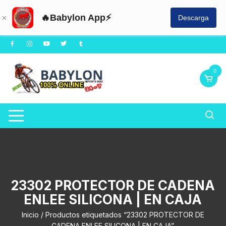
🔥Babylon App⚡
Descarga
Saltar
al
contenido
0
23302 PROTECTOR DE CADENA
ENLEE SILICONA | EN CAJA
Inicio
/ Productos etiquetados “23302 PROTECTOR DE
CADENA ENLEE SILICONA | EN CAJA”