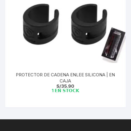
PROTECTOR DE CADENA ENLEE SILICONA | EN
CAJA
S/
35.90
1 𝗘𝗡 𝗦𝗧𝗢𝗖𝗞