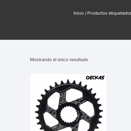
Cadenas de bicicleta
Can
Inicio
/ Productos etiqueta
Cable Freno Me
Camaras de Bicicleta
Cin
Desviadores de 
CORONAS DE PIÑON
Est
Extensor de Des
Descarriladores
Fun
Lubricantes pa
Mostrando el único resultado
Frenos Hidráulicos
Gri
Monoplatos
GRUPO SISTEMAS DE
Inf
TRANSMISION KIT
Radios de Bicic
Sus
Horquilla Suspenciones
Tapa de Orquilla
Luc
Masas Bocamasas
Tubeless
Par
Manillares Timones
Tapa De Bielas
Per