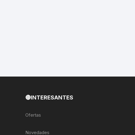
EXTRACTOR LLAVES PARA
MONOPLATOS
DENA
SION
S
RASAS
AS
🔴INTERESANTES
ADOR
Ofertas
IJADORES
Novedades