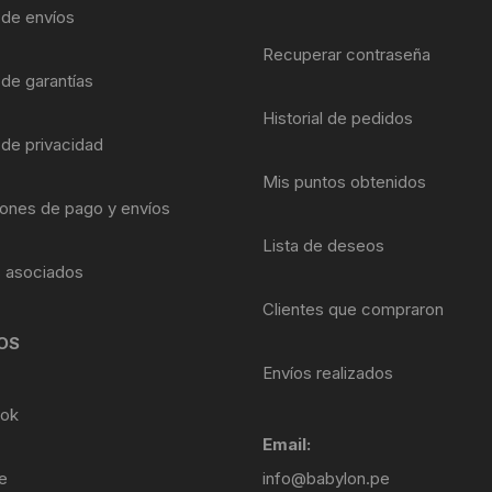
Shifter 9 Velocidades
a de envíos
OTRAS HERRAMI
Recuperar contraseña
Shifter 10 Velocidades
 de garantías
Historial de pedidos
Shifter 11 Velocidades
 de privacidad
Shifter 12 Velocidades
Mis puntos obtenidos
ones de pago y envíos
Lista de deseos
s asociados
Clientes que compraron
OS
Envíos realizados
ok
Email:
e
info@babylon.pe