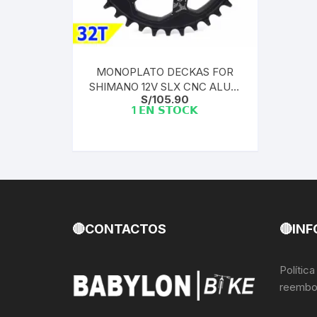
Llantas para Bicicletas
Pastillas de Fre
Per
Pedales
Roldanas para D
Pal
MONOPLATO DECKAS FOR
SHIMANO 12V SLX CNC ALUM
Piñones de Bicicleta
Pro
S/
105.90
7075 REDONDO | BLACK 32T
1 𝗘𝗡 𝗦𝗧𝗢𝗖𝗞
Potencias Stem
Por
Plumillas Ejes
Tim
Radios de Bicicleta
Rodajes
🔴CONTACTOS
🔴INF
Rotores Discos
Polític
reembo
Shifter Cambios