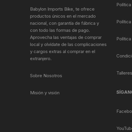
Tasas de Dirección
Polític
Babylon Imports Bike, te ofrece
productos únicos en el mercado
Tubo de Asiento
Política
nacional, con garantía de fábrica y
con todo las formas de pago.
Aprovecha las ventajas de comprar
Política
local y olvídate de las complicaciones
y cargos extras al comprar en el
Condici
extranjero.
Tallere
Sobre Nosotros
SÍGAN
Misión y visión
Facebo
YouTub