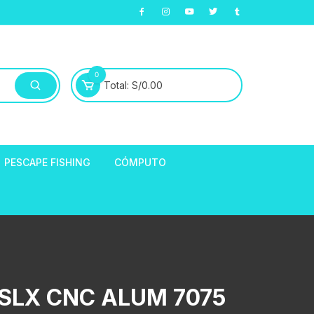
0
Total:
S/
0.00
PESCAPE FISHING
CÓMPUTO
ABLE
E LLANTAS
hort de Ciclismo
Manga Largas
EXTRACTOR DE
SLX CNC ALUM 7075
HORQUILLAS
fibra
ARA