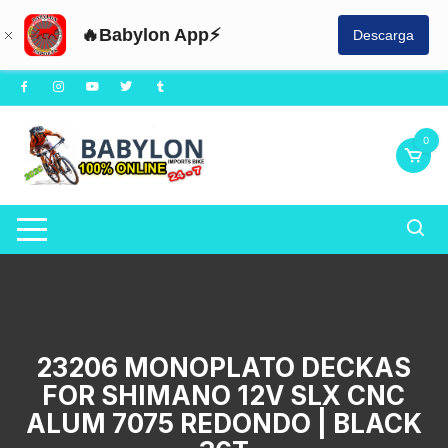
🔥Babylon App⚡
Descarga
Saltar
al
contenido
0
23206 MONOPLATO DECKAS
FOR SHIMANO 12V SLX CNC
ALUM 7075 REDONDO | BLACK