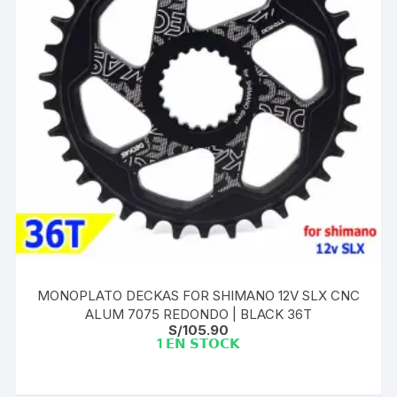
MONOPLATO DECKAS FOR SHIMANO 12V SLX CNC
ALUM 7075 REDONDO | BLACK 36T
S/
105.90
1 𝗘𝗡 𝗦𝗧𝗢𝗖𝗞