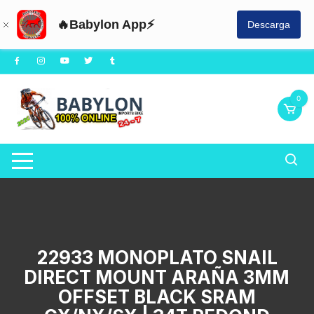
🔥Babylon App⚡
Descarga
Saltar
al
contenido
0
22933 MONOPLATO SNAIL
DIRECT MOUNT ARAÑA 3MM
OFFSET BLACK SRAM