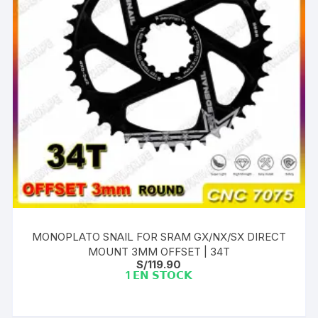
MONOPLATO SNAIL FOR SRAM GX/NX/SX DIRECT
MOUNT 3MM OFFSET | 34T
S/
119.90
1 𝗘𝗡 𝗦𝗧𝗢𝗖𝗞