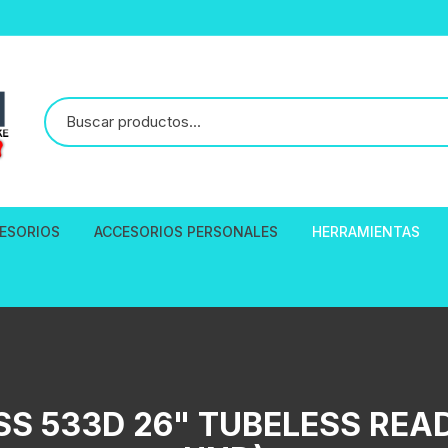
ESORIOS
ACCESORIOS PERSONALES
HERRAMIENTAS
reno
esorios en General
Aro 26″
Ropa
ALICATE CORTAC
Cortavientos
entos Sillines
Aro 27.5″
Cascos de Ciclismo
DESMONTABLE D
Jersey Polo S
 Asiento
PALANCAS
ellas Tomatodos
Aro 29″
Calcetines para Ciclistas
Polo Jersey 
les
EXTRACTORES
SS 533D 26" TUBELESS READ
maras GOPRO
Aro 700C
Mascarillas de ciclismo
Accesorios Para GOPRO
Bandana Micro
draulicos
HERRAMIENTAS P