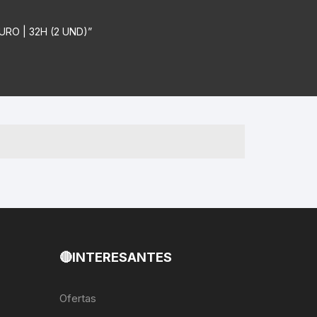
ICOS
EXTRACTOR DE BOTOM
 Fija
BRACKET DUB/BSA
URO | 32H (2 UND)”
S
as
EXTRACTOR DE
es
CATALINA/BIELAS
EXTRACTOR DE EJE
SELLADO CUADRADO
DENAS /
EXTRACTOR DE MISSING
LINK CANDADOS
TUBELESS
EXTRACTOR DE PEDAL
EXTRACTOR DE PIÑON
🔴INTERESANTES
BLEADO
EXTRACTOR DE TASAS DE
DIRECCIÓN
Ofertas
 RADIOS