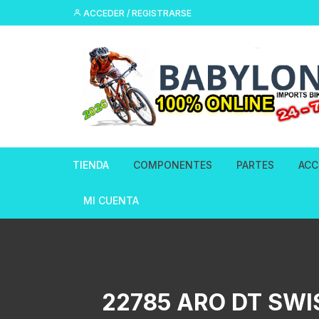
Saltar
ACCEDER / REGISTRARSE
al
contenido
TIENDA
COMPONENTES
PARTES
ACC
Aros de bicicleta
Adaptador De F
Acc
MI CUENTA
Hidraulicos
Bielas & Catalinas de Bicicleta
Asi
Ajustes Tubo de
Bottom Bracket Ejes
Bot
Calas para Peda
22785 ARO DT SWI
Cuadros Chasis
Cá
Cables Freno Hi