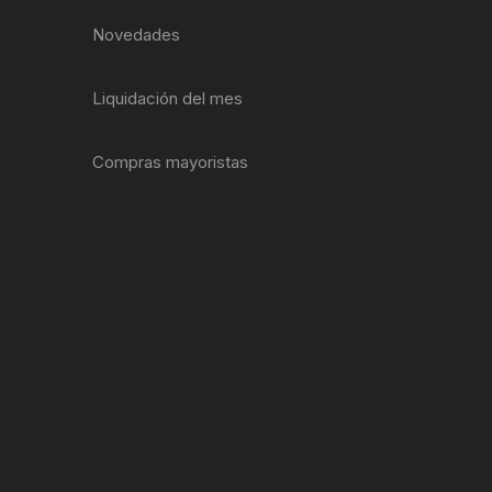
EXTRACTOR LLAVES PARA
Novedades
MONOPLATOS
DENA
SION
Liquidación del mes
S
Compras mayoristas
RASAS
AS
ADOR
IJADORES