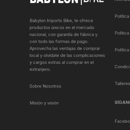
Llantas para Bicicletas
Pastillas de Fre
Per
Polític
Babylon Imports Bike, te ofrece
Pedales
Roldanas para D
Pal
productos únicos en el mercado
Política
nacional, con garantía de fábrica y
Piñones de Bicicleta
Pro
con todo las formas de pago.
Aprovecha las ventajas de comprar
Política
Potencias Stem
Por
local y olvídate de las complicaciones
y cargos extras al comprar en el
Plumillas Ejes
Tim
Condici
extranjero.
Radios de Bicicleta
Tallere
Sobre Nosotros
Rodajes
SÍGAN
Misión y visión
Rotores Discos
Shifter Cambios
Facebo