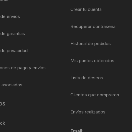
Descarrilador 12V
no
nos para Portabotella
Llantas para Ruta Pista
Valvulas Tubeless
700x23c
Crear tu cuenta
MEDIDOR DE CA
a de envíos
escarriladores
anca Saca llantas
Llantas par MTB
700x25c
Llanta Mtb 26″
MEDIDOR DE PRE
Recuperar contraseña
 de garantías
Llanta Mtb 27.5″
tectores de Freno & Biela
PIÑON 6 VELOCIDADES
700x28c
PINZAS GANCHO
Historial de pedidos
 de privacidad
Llanta Mtb 29″
ta Botellas
Piñon 7 Velocidades
700x30c
PISTOLA PARA G
Mis puntos obtenidos
bres & Cornetas
Piñon 8 Velocidades
700x32c
ones de pago y envíos
SOPORTE DE
MANTENIMIENTO
Lista de deseos
Piñon 9 Velocidades
700x40c
s asociados
TRONCHA CADEN
Piñon 10 Velocidades
Clientes que compraron
VERNIER CALIBR
OS
Piñon 11 Velocidades
DIGITAL
Envíos realizados
Piñon 12 Velocidades
Shifter 2/3 Velocidades
TENSADORES /
ok
ALINEADORES / F
Email: