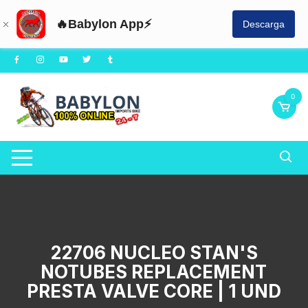
🔥Babylon App⚡
Descarga
Saltar
al
contenido
0
22706 NUCLEO STAN'S
NOTUBES REPLACEMENT
PRESTA VALVE CORE | 1 UND