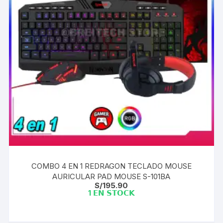
COMBO 4 EN 1 REDRAGON TECLADO MOUSE
AURICULAR PAD MOUSE S-101BA
S/
195.90
1 𝗘𝗡 𝗦𝗧𝗢𝗖𝗞