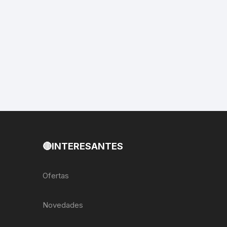
EXTRACTOR LLAVES PARA
MONOPLATOS
DENA
SION
S
RASAS
🔴INTERESANTES
AS
Ofertas
ADOR
Novedades
IJADORES