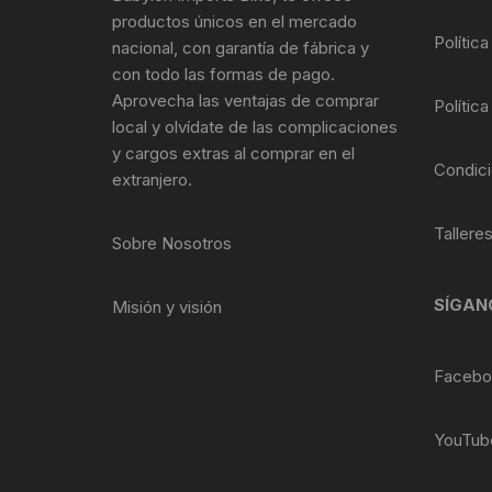
Tasas de Dirección
productos únicos en el mercado
Política
nacional, con garantía de fábrica y
Tubo de Asiento
con todo las formas de pago.
Aprovecha las ventajas de comprar
Política
local y olvídate de las complicaciones
y cargos extras al comprar en el
Condici
extranjero.
Tallere
Sobre Nosotros
SÍGAN
Misión y visión
Facebo
YouTub