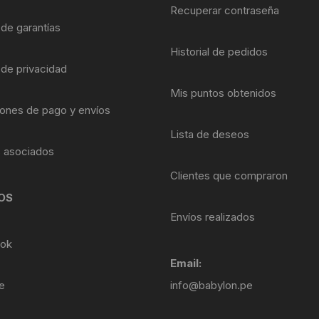
Shifter 9 Velocidades
Recuperar contraseña
OTRAS HERRAMI
 de garantías
Shifter 10 Velocidades
Historial de pedidos
 de privacidad
Shifter 11 Velocidades
Mis puntos obtenidos
ones de pago y envíos
Shifter 12 Velocidades
Lista de deseos
s asociados
Clientes que compraron
OS
Envíos realizados
ok
Email:
e
info@babylon.pe