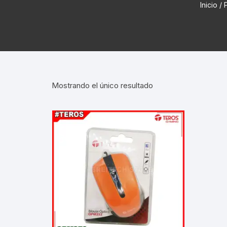
Inicio
/ 
Cadenas de bicicleta
Can
Cable Freno Me
Camaras de Bicicleta
Cin
Desviadores de 
CORONAS DE PIÑON
Est
Extensor de Des
Mostrando el único resultado
Descarriladores
Fun
Lubricantes pa
Frenos Hidráulicos
Gri
Monoplatos
GRUPO SISTEMAS DE
Inf
TRANSMISION KIT
Radios de Bicic
Sus
Horquilla Suspenciones
Tapa de Orquilla
Luc
Masas Bocamasas
Tubeless
Par
Manillares Timones
Tapa De Bielas
Per