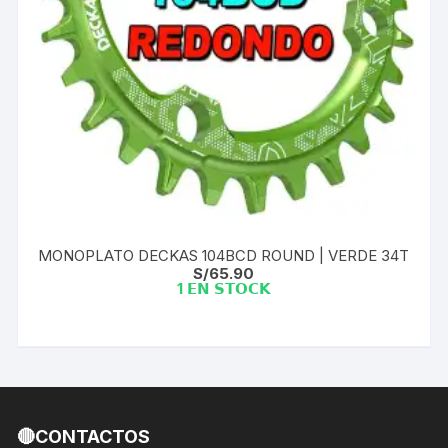
MONOPLATO DECKAS 104BCD ROUND | VERDE 34T
S/
65.90
1 𝗘𝗡 𝗦𝗧𝗢𝗖𝗞
🔴CONTACTOS