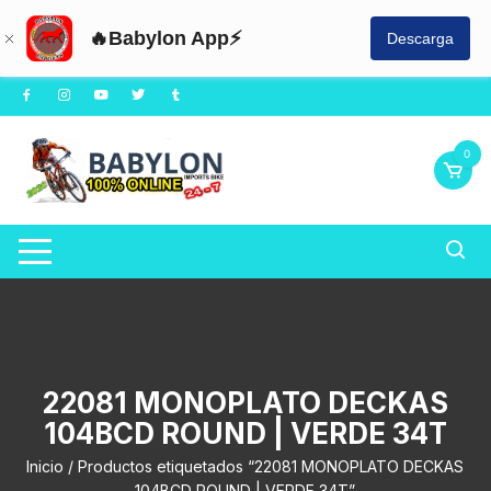
🔥Babylon App⚡
Descarga
Saltar
al
contenido
0
22081 MONOPLATO DECKAS
104BCD ROUND | VERDE 34T
Inicio
/ Productos etiquetados “22081 MONOPLATO DECKAS
104BCD ROUND | VERDE 34T”