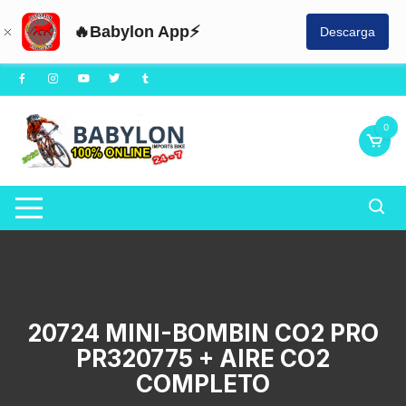
🔥Babylon App⚡
Descarga
Saltar
al
contenido
0
20724 MINI-BOMBIN CO2 PRO
PR320775 + AIRE CO2
COMPLETO