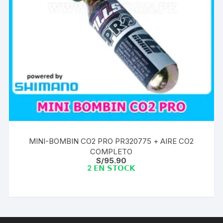
MINI-BOMBIN CO2 PRO PR320775 + AIRE CO2
COMPLETO
S/
95.90
2 𝗘𝗡 𝗦𝗧𝗢𝗖𝗞