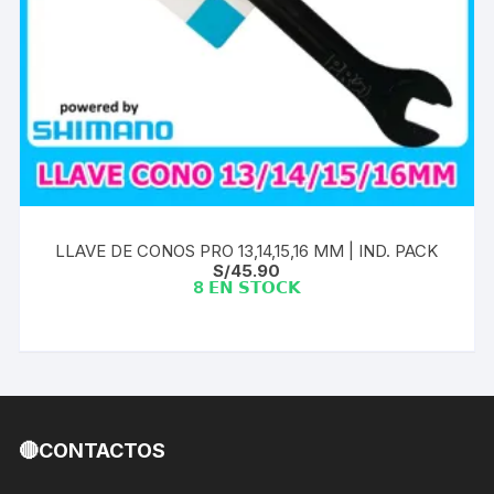
LLAVE DE CONOS PRO 13,14,15,16 MM | IND. PACK
S/
45.90
8 𝗘𝗡 𝗦𝗧𝗢𝗖𝗞
🔴CONTACTOS