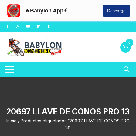
🔥Babylon App⚡
Descarga
Saltar
al
contenido
0
20697 LLAVE DE CONOS PRO 13
Inicio
/ Productos etiquetados “20697 LLAVE DE CONOS PRO
13”