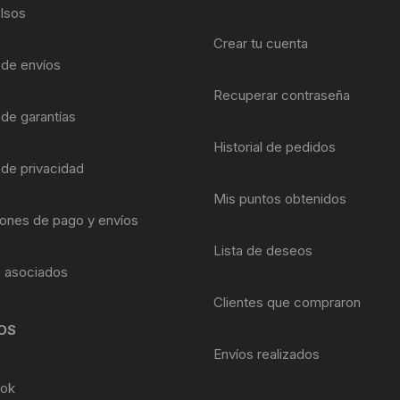
Shifter 9 Velocidades
lsos
OTRAS HERRAMI
Crear tu cuenta
Shifter 10 Velocidades
a de envíos
Recuperar contraseña
Shifter 11 Velocidades
 de garantías
Shifter 12 Velocidades
Historial de pedidos
 de privacidad
Mis puntos obtenidos
ones de pago y envíos
Lista de deseos
s asociados
Clientes que compraron
OS
Envíos realizados
ok