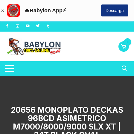
🔥Babylon App⚡
Descarga
Saltar
al
contenido
0
20656 MONOPLATO DECKAS
96BCD ASIMETRICO
M7000/8000/9000 SLX XT |