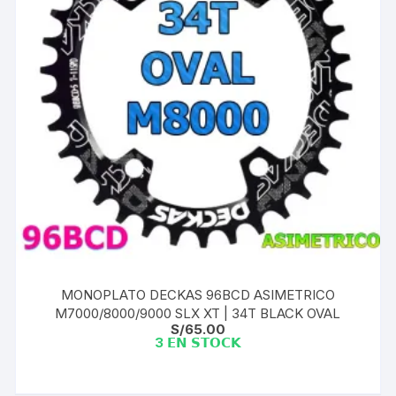
MONOPLATO DECKAS 96BCD ASIMETRICO
M7000/8000/9000 SLX XT | 34T BLACK OVAL
S/
65.00
3 𝗘𝗡 𝗦𝗧𝗢𝗖𝗞