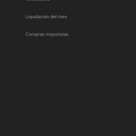
EXTRACTOR LLAVES PARA
MONOPLATOS
DENA
Liquidación del mes
SION
Compras mayoristas
S
RASAS
AS
ADOR
IJADORES