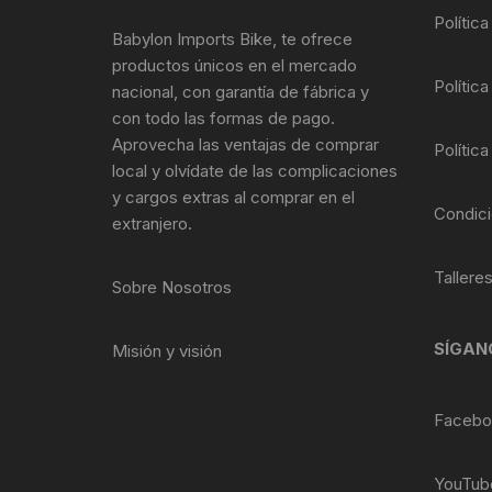
Polític
Llantas para Bicicletas
Pastillas de Fre
Per
Babylon Imports Bike, te ofrece
productos únicos en el mercado
Pedales
Roldanas para D
Pal
Política
nacional, con garantía de fábrica y
con todo las formas de pago.
Piñones de Bicicleta
Pro
Aprovecha las ventajas de comprar
Política
local y olvídate de las complicaciones
Potencias Stem
Por
y cargos extras al comprar en el
Condici
extranjero.
Plumillas Ejes
Tim
Tallere
Sobre Nosotros
Radios de Bicicleta
Rodajes
SÍGAN
Misión y visión
Rotores Discos
Facebo
Shifter Cambios
YouTub