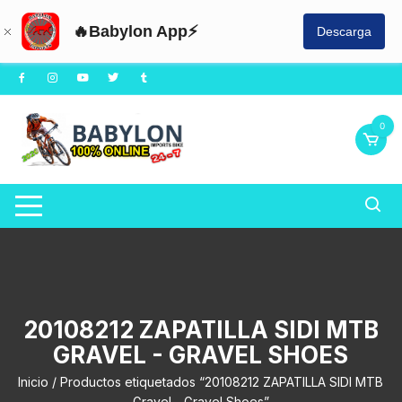
🔥Babylon App⚡
Descarga
Saltar
al
contenido
0
20108212 ZAPATILLA SIDI MTB
GRAVEL - GRAVEL SHOES
Inicio
/ Productos etiquetados “20108212 ZAPATILLA SIDI MTB
Gravel - Gravel Shoes”