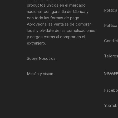
Tasas de Dirección
productos únicos en el mercado
Política
nacional, con garantía de fábrica y
Tubo de Asiento
con todo las formas de pago.
Aprovecha las ventajas de comprar
Política
local y olvídate de las complicaciones
y cargos extras al comprar en el
Condici
extranjero.
Tallere
Sobre Nosotros
SÍGAN
Misión y visión
Facebo
YouTub