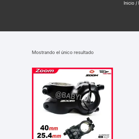
Inicio
/
Cadenas de bicicleta
Can
Cable Freno Me
Camaras de Bicicleta
Cin
Desviadores de 
CORONAS DE PIÑON
Est
Extensor de Des
Mostrando el único resultado
Descarriladores
Fun
Lubricantes pa
Frenos Hidráulicos
Gri
Monoplatos
GRUPO SISTEMAS DE
Inf
TRANSMISION KIT
Radios de Bicic
Sus
Horquilla Suspenciones
Tapa de Orquilla
Luc
Masas Bocamasas
Tubeless
Par
Manillares Timones
Tapa De Bielas
Per