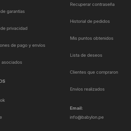
Shifter 9 Velocidades
Recuperar contraseña
OTRAS HERRAMI
 de garantías
Shifter 10 Velocidades
Historial de pedidos
 de privacidad
Shifter 11 Velocidades
Mis puntos obtenidos
ones de pago y envíos
Shifter 12 Velocidades
Lista de deseos
s asociados
Clientes que compraron
OS
Envíos realizados
ok
Email:
e
info@babylon.pe