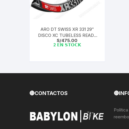
Llantas para Bicicletas
Pastillas de Fre
Per
Pedales
Roldanas para D
Pal
ARO DT SWISS XR 331 29″
DISCO XC TUBELESS READY
Piñones de Bicicleta
Pro
S/
475.00
ULTRA LIGERO | 32H (1 UND) +
2 𝗘𝗡 𝗦𝗧𝗢𝗖𝗞
NIPPLES
Potencias Stem
Por
Plumillas Ejes
Tim
Radios de Bicicleta
Rodajes
🔴CONTACTOS
🔴INF
Rotores Discos
Polític
reembo
Shifter Cambios