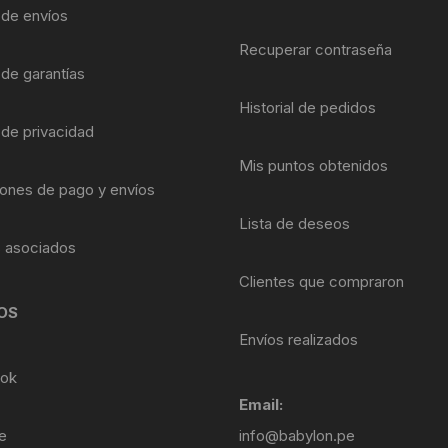
Shifter 9 Velocidades
a de envíos
OTRAS HERRAMI
Recuperar contraseña
Shifter 10 Velocidades
 de garantías
Historial de pedidos
Shifter 11 Velocidades
 de privacidad
Shifter 12 Velocidades
Mis puntos obtenidos
ones de pago y envíos
Lista de deseos
s asociados
Clientes que compraron
OS
Envíos realizados
ok
Email:
e
info@babylon.pe