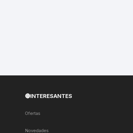
EXTRACTOR LLAVES PARA
MONOPLATOS
DENA
SION
S
RASAS
AS
🔴INTERESANTES
ADOR
Ofertas
IJADORES
Novedades