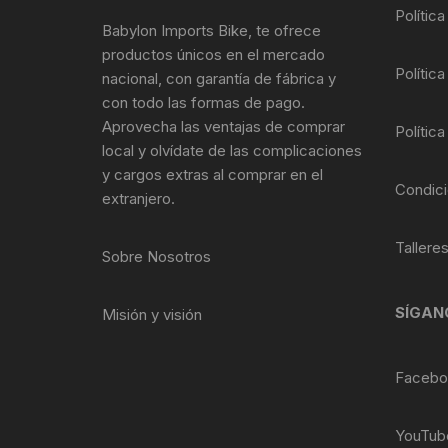
Tasas de Dirección
Polític
Babylon Imports Bike, te ofrece
productos únicos en el mercado
Tubo de Asiento
Política
nacional, con garantía de fábrica y
con todo las formas de pago.
Aprovecha las ventajas de comprar
Política
local y olvídate de las complicaciones
y cargos extras al comprar en el
Condici
extranjero.
Tallere
Sobre Nosotros
SÍGAN
Misión y visión
Facebo
YouTub